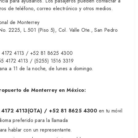
encia para ayudarlos. Los pasajeros pueden contactar a
ros de teléfono, correo electrónico y otros medios.
onal de Monterrey
No. 2225, L.501 (Piso 5), Col. Valle Ote., San Pedro
 4172 4113 / +52 81 8625 4300
55 4172 4113 / (5255) 1516 3319
na a 11 de la noche, de lunes a domingo.
eropuerto de Monterrey en México:
55 4172 4113(OTA) / +52 81 8625 4300
en tu móvil
dioma preferido para la llamada
ara hablar con un representante.