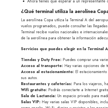
Ahora tienes que esperar a un representante 
¿Qué terminal utiliza la aerolínea Co
La aerolínea Copa utiliza la Terminal A del aerop
vuelos programados, puede consultar las llegadas 
Terminal recibe vuelos nacionales e internacional
de la aerolínea para obtener la información adec
Servicios que puedes elegir en la Terminal
Tiendas y Duty Free:
Puedes comprar una varied
Acceso al transporte:
Hay varias opciones de tr
Acceso al estacionamiento:
El estacionamiento 
sus autos.
Restaurantes y cafeterías:
Para los viajeros, 
Wifi gratuito:
Podrás conectarte a Internet grati
Sala de Lactancia:
Un espacio privado para madr
Salas VIP:
Hay varias salas VIP disponibles, inclu
como snacks, Wi-Fi, diarios y revistas a los pasaje