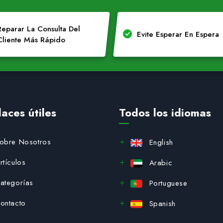
Reparar La Consulta Del
Evite Esperar En Espera
Cliente Más Rápido
laces útiles
Todos los idiomas
obre Nosotros
English
rtículos
Arabic
ategorías
Portuguese
ontacto
Spanish