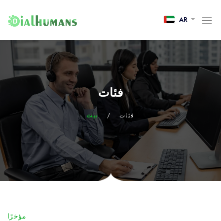
AR
فئات
فئات
/
بيت
مؤخرًا